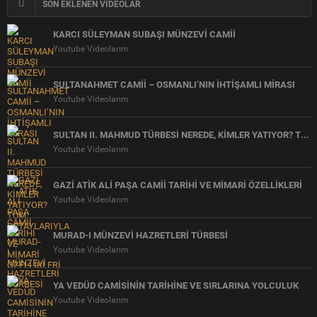
SON EKLENEN VİDEOLAR
KARCI SÜLEYMAN SUBAŞI MÜNZEVİ CAMİİ
Youtube Videolarım
SULTANAHMET CAMİİ – OSMANLI’NIN İHTİŞAMLI MİRASI
Youtube Videolarım
SULTAN II. MAHMUD TÜRBESİ NEREDE, KİMLER YATIYOR? TÜM DETAYLARIYLA
Youtube Videolarım
GAZİ ATİK ALİ PAŞA CAMİİ TARİHİ VE MİMARİ ÖZELLİKLERİ
Youtube Videolarım
MURAD-I MÜNZEVİ HAZRETLERİ TÜRBESİ
Youtube Videolarım
YA VEDÜD CAMİSİNİN TARİHİNE VE SIRLARINA YOLCULUK
Youtube Videolarım