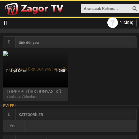
GİRİŞ
türk dünyası
4 yıl Önce
245
TOPKAPI TÜRK DÜNYASI KÜLTÜR EVLERİ
Youtube Videolarım
KATEGORİLER
Youtube Videolarım