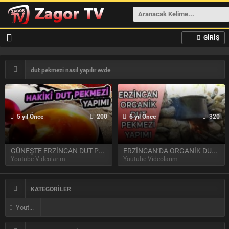
GİRİŞ
dut pekmezi nasıl yapılır evde
5 yıl Önce
200
6 yıl Önce
320
GÜNEŞTE ERZİNCAN DUT PEKMEZİ YAPIMI (2021)
ERZİNCAN’DA ORGANİK DUT PEKMEZİ YAPIMI – PEKMEZ NASIL YAPILIR FAYDALARI NELERDİR
Youtube Videolarım
Youtube Videolarım
KATEGORİLER
Youtube Videolarım